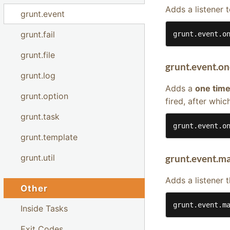
Adds a listener t
grunt.event
grunt.fail
grunt.event.o
grunt.file
grunt.event.on
grunt.log
Adds a
one tim
grunt.option
fired, after whic
grunt.task
grunt.event.o
grunt.template
grunt.util
grunt.event.m
Adds a listener 
Other
grunt.event.m
Inside Tasks
Exit Codes